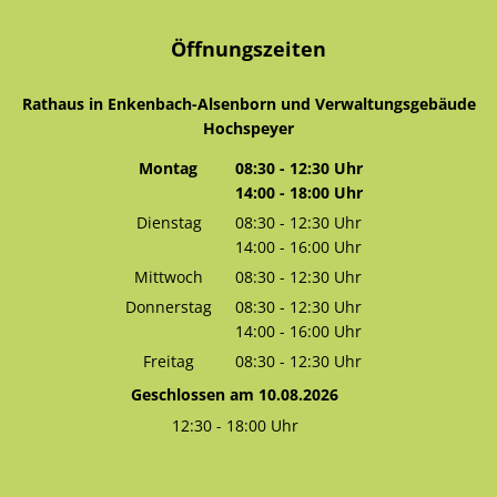
Öffnungszeiten
Rathaus in Enkenbach-Alsenborn und Verwaltungsgebäude
Hochspeyer
Montag
08:30
-
12:30
Uhr
14:00
-
18:00
Von 08:30 bis 12:30 Uhr
Uhr
Von 14:00 bis 18:00 Uhr
Dienstag
08:30
-
12:30
Uhr
14:00
-
16:00
Von 08:30 bis 12:30 Uhr
Uhr
Von 14:00 bis 16:00 Uhr
Mittwoch
08:30
-
12:30
Uhr
Von 08:30 bis 12:30 Uhr
Donnerstag
08:30
-
12:30
Uhr
14:00
-
16:00
Von 08:30 bis 12:30 Uhr
Uhr
Von 14:00 bis 16:00 Uhr
Freitag
08:30
-
12:30
Uhr
Von 08:30 bis 12:30 Uhr
Geschlossen am 10.08.2026
12:30
-
18:00
Uhr
Von 12:30 bis 18:00 Uhr