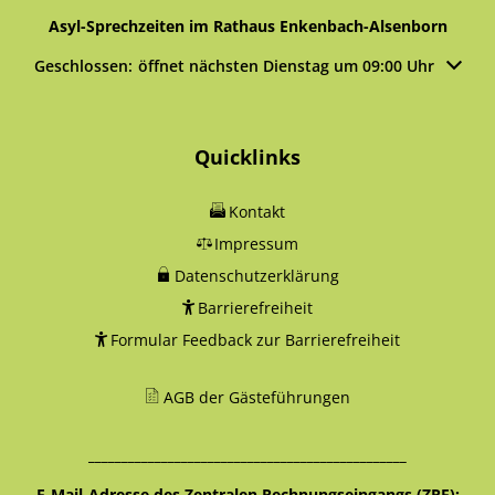
Asyl-Sprechzeiten im Rathaus Enkenbach-Alsenborn
Klicken, um weitere Öffnungs- oder Schließzeiten auszublen
Geschlossen:
öffnet nächsten Dienstag um 09:00 Uhr
Quicklinks
Kontakt
Impressum
Datenschutzerklärung
Barrierefreiheit
Formular Feedback zur Barrierefreiheit
AGB der Gästeführungen
________________________________________________
E-Mail-Adresse des Zentralen Rechnungseingangs (ZRE):