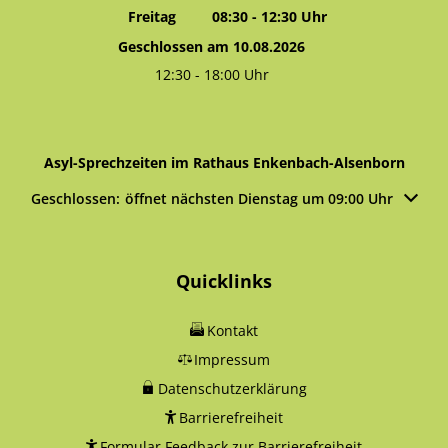
Von 14:00 bis 16:00 Uhr
Freitag
08:30
-
12:30
Uhr
Von 08:30 bis 12:30 Uhr
Geschlossen am 10.08.2026
12:30
-
18:00
Uhr
Von 12:30 bis 18:00 Uhr
Asyl-Sprechzeiten im Rathaus Enkenbach-Alsenborn
Klicken, um weitere Öffnungs- oder Schließzeiten auszublen
Geschlossen:
öffnet nächsten Dienstag um 09:00 Uhr
Quicklinks
Kontakt
Impressum
Datenschutzerklärung
Barrierefreiheit
Formular Feedback zur Barrierefreiheit