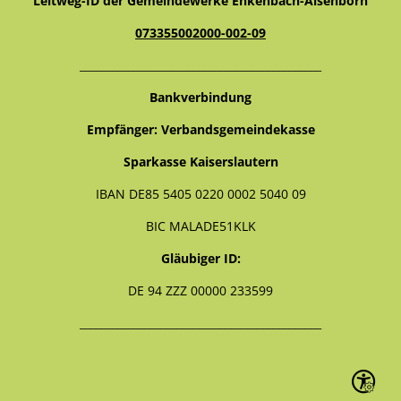
Leitweg-ID der Gemeindewerke Enkenbach-Alsenborn
073355002000-002-09
_____________________________________________
Bankverbindung
Empfänger: Verbandsgemeindekasse
Sparkasse Kaiserslautern
IBAN DE85 5405 0220 0002 5040 09
BIC MALADE51KLK
Gläubiger ID:
DE 94 ZZZ 00000 233599
_____________________________________________
Seite ein