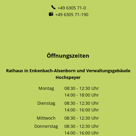
+49 6305 71-0
+49 6305 71-190
Öffnungszeiten
Rathaus in Enkenbach-Alsenborn und Verwaltungsgebäude
Hochspeyer
Montag
08:30
-
12:30
Uhr
14:00
-
18:00
Von 08:30 bis 12:30 Uhr
Uhr
Von 14:00 bis 18:00 Uhr
Dienstag
08:30
-
12:30
Uhr
14:00
-
16:00
Von 08:30 bis 12:30 Uhr
Uhr
Von 14:00 bis 16:00 Uhr
Mittwoch
08:30
-
12:30
Uhr
Von 08:30 bis 12:30 Uhr
Donnerstag
08:30
-
12:30
Uhr
14:00
-
16:00
Von 08:30 bis 12:30 Uhr
Uhr