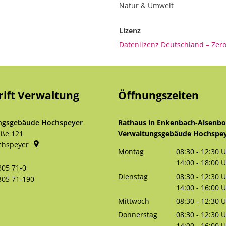
Natur & Umwelt
Lizenz
Datenlizenz Deutschland – Zero
rift Verwaltung
Öffnungszeiten
ngsgebäude Hochspeyer
Rathaus in Enkenbach-Alsenb
aße 121
Verwaltungsgebäude Hochspe
chspeyer
Montag
08:30
-
12:30
U
Von 08:30 bis 
14:00
-
18:00
U
305 71-0
Von 14:00 bis 
Dienstag
08:30
-
12:30
U
305 71-190
Von 08:30 bis 
14:00
-
16:00
U
Von 14:00 bis 
Mittwoch
08:30
-
12:30
U
Von 08:30 bis 
Donnerstag
08:30
-
12:30
U
Von 08:30 bis 
14:00
-
16:00
U