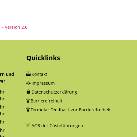
 – Version 2.0
Quicklinks
orn und
Kontakt
yer
Impressum
hr
Datenschutzerklärung
12:30 Uhr
hr
Barrierefreiheit
18:00 Uhr
hr
Formular Feedback zur Barrierefreiheit
12:30 Uhr
hr
16:00 Uhr
hr
AGB der Gästeführungen
12:30 Uhr
hr
12:30 Uhr
hr