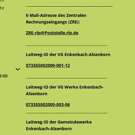
________________________________________________
16:00 Uhr
hr
12:30 Uhr
E-Mail-Adresse des Zentralen
Rechnungseingangs (ZRE):
ZRE-rlp@Poststelle.rlp.de
_____________________________________________
Leitweg-ID der VG Enkenbach-Alsenborn
073355002000-001-12
oder Schließzeiten auszublenden
9:00
_____________________________________________
Leitweg-ID der VG Werke Enkenbach-
Alsenborn
073355002000-003-06
_____________________________________________
Leitweg-ID der Gemeindewerke
Enkenbach-Alsenborn