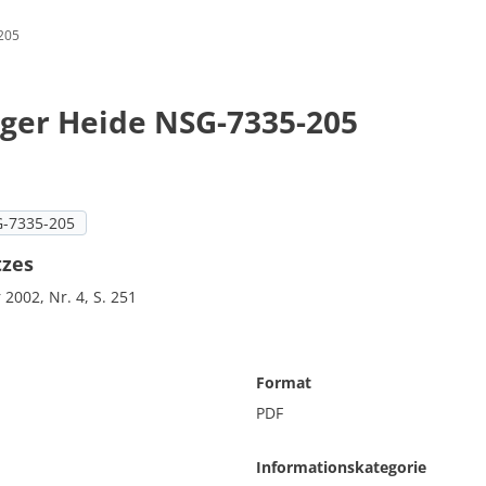
205
enfreundlich: SOZIALES & LOKALES
Standortattraktiv
ger Heide NSG-7335-205
hnung
-7335-205
tzes
2002, Nr. 4, S. 251
Format
PDF
Informationskategorie