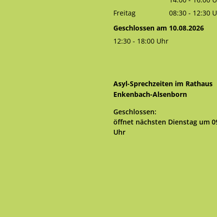
Von 14:00 bis 
Freitag
08:30
-
12:30
U
Von 08:30 bis 
Geschlossen am 10.08.2026
12:30
-
18:00
Uhr
Von 12:30 bis 18:00 Uhr
Asyl-Sprechzeiten im Rathaus
Enkenbach-Alsenborn
Klicken, um weitere Öffnungs- 
Geschlossen:
öffnet nächsten Dienstag um 0
Uhr