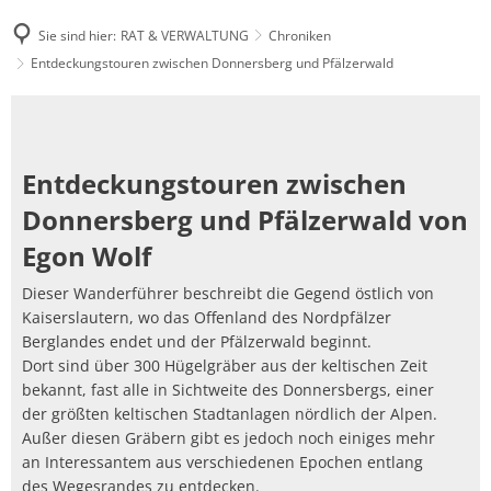
Sie sind hier:
RAT & VERWALTUNG
Chroniken
Entdeckungstouren zwischen Donnersberg und Pfälzerwald
Entdeckungstouren
zwischen
Entdeckungstouren zwischen
Donnersberg
Donnersberg und Pfälzerwald von
und
Egon Wolf
Pfälzerwald
Dieser Wanderführer beschreibt die Gegend östlich von
Kaiserslautern, wo das Offenland des Nordpfälzer
Berglandes endet und der Pfälzerwald beginnt.
Dort sind über 300 Hügelgräber aus der keltischen Zeit
bekannt, fast alle in Sichtweite des Donnersbergs, einer
der größten keltischen Stadtanlagen nördlich der Alpen.
Außer diesen Gräbern gibt es jedoch noch einiges mehr
an Interessantem aus verschiedenen Epochen entlang
des Wegesrandes zu entdecken.