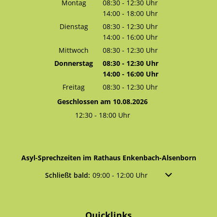
Montag
08:30
-
12:30
Uhr
14:00
-
18:00
Von 08:30 bis 12:30 Uhr
Uhr
Von 14:00 bis 18:00 Uhr
Dienstag
08:30
-
12:30
Uhr
14:00
-
16:00
Von 08:30 bis 12:30 Uhr
Uhr
Von 14:00 bis 16:00 Uhr
Mittwoch
08:30
-
12:30
Uhr
Von 08:30 bis 12:30 Uhr
Donnerstag
08:30
-
12:30
Uhr
14:00
-
16:00
Von 08:30 bis 12:30 Uhr
Uhr
Von 14:00 bis 16:00 Uhr
Freitag
08:30
-
12:30
Uhr
Von 08:30 bis 12:30 Uhr
Geschlossen am 10.08.2026
12:30
-
18:00
Uhr
Von 12:30 bis 18:00 Uhr
Asyl-Sprechzeiten im Rathaus Enkenbach-Alsenborn
Klicken, um weitere Öffnungs- oder Schließzeiten a
Schließt bald:
09:00
-
12:00
Uhr
Von 09:00 bis 12:
Quicklinks