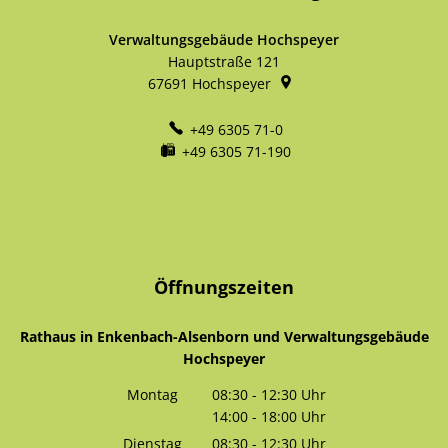
Verwaltungsgebäude Hochspeyer
Hauptstraße 121
67691
Hochspeyer
+49 6305 71-0
+49 6305 71-190
Öffnungszeiten
Rathaus in Enkenbach-Alsenborn und Verwaltungsgebäude
Hochspeyer
Montag
08:30
-
12:30
Uhr
14:00
-
18:00
Von 08:30 bis 12:30 Uhr
Uhr
Von 14:00 bis 18:00 Uhr
Dienstag
08:30
-
12:30
Uhr