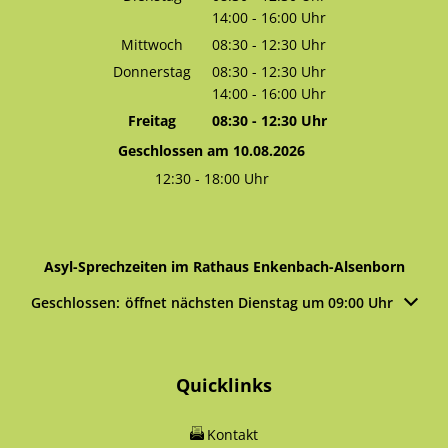
14:00
-
16:00
Von 08:30 bis 12:30 Uhr
Uhr
Von 14:00 bis 16:00 Uhr
Mittwoch
08:30
-
12:30
Uhr
Von 08:30 bis 12:30 Uhr
Donnerstag
08:30
-
12:30
Uhr
14:00
-
16:00
Von 08:30 bis 12:30 Uhr
Uhr
Von 14:00 bis 16:00 Uhr
Freitag
08:30
-
12:30
Uhr
Von 08:30 bis 12:30 Uhr
Geschlossen am 10.08.2026
12:30
-
18:00
Uhr
Von 12:30 bis 18:00 Uhr
Asyl-Sprechzeiten im Rathaus Enkenbach-Alsenborn
Klicken, um weitere Öffnungs- oder Schließzeiten auszublen
Geschlossen:
öffnet nächsten Dienstag um 09:00 Uhr
Quicklinks
Kontakt