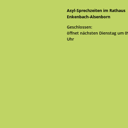
Asyl-Sprechzeiten im Rathaus
Enkenbach-Alsenborn
Klicken, um weitere Öffnungs- 
Geschlossen:
öffnet nächsten Dienstag um 0
Uhr