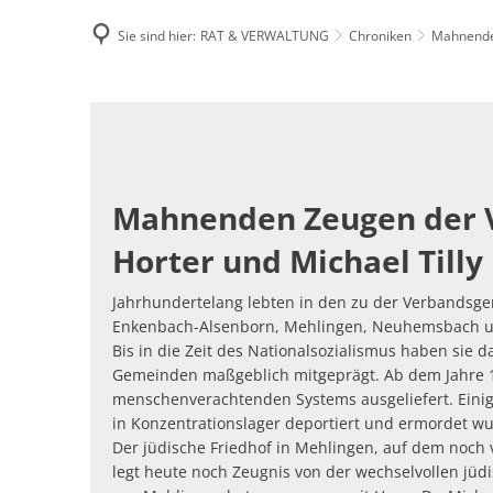
Sie sind hier:
RAT & VERWALTUNG
Chroniken
Mahnende
Famili
Mahnende
E-Rec
Zeugen
der
Mahnenden Zeugen der V
Vergangenheit
Horter und Michael Tilly
Jahrhundertelang lebten in den zu der Verband
Enkenbach-Alsenborn, Mehlingen, Neuhemsbach u
Bis in die Zeit des Nationalsozialismus haben sie d
Gemeinden maßgeblich mitgeprägt. Ab dem Jahre 19
menschenverachtenden Systems ausgeliefert. Einig
in Konzentrationslager deportiert und ermordet w
Der jüdische Friedhof in Mehlingen, auf dem noch v
legt heute noch Zeugnis von der wechselvollen jüd