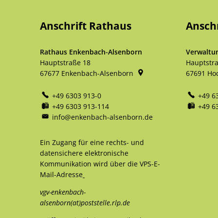
Anschrift Rathaus
Ansch
Rathaus Enkenbach-Alsenborn
Verwaltu
Hauptstraße 18
Hauptstr
67677
Enkenbach-Alsenborn
67691
Ho
+49 6303 913-0
+49 6
+49 6303 913-114
+49 6
info@enkenbach-alsenborn.de
Ein Zugang für eine rechts- und
datensichere elektronische
Kommunikation wird über die VPS-E-
Mail-Adresse
vgv-enkenbach-
alsenborn(at)poststelle.rlp.de