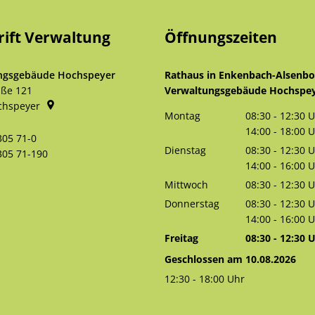
rift Verwaltung
Öffnungszeiten
ngsgebäude Hochspeyer
Rathaus in Enkenbach-Alsenb
aße 121
Verwaltungsgebäude Hochspe
chspeyer
Montag
08:30
-
12:30
U
Von 08:30 bis 
14:00
-
18:00
U
305 71-0
Von 14:00 bis 
Dienstag
08:30
-
12:30
U
305 71-190
Von 08:30 bis 
14:00
-
16:00
U
Von 14:00 bis 
Mittwoch
08:30
-
12:30
U
Von 08:30 bis 
Donnerstag
08:30
-
12:30
U
Von 08:30 bis 
14:00
-
16:00
U
Von 14:00 bis 
Freitag
08:30
-
12:30
U
Von 08:30 bis 
Geschlossen am 10.08.2026
12:30
-
18:00
Uhr
Von 12:30 bis 18:00 Uhr