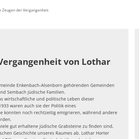
 Zeugen der Vergangenheit
enfreundlich: SOZIALES & LOKALES
Standortattraktiv
hnung
ergangenheit von Lothar
sgemeinde Enkenbach-Alsenborn gehörenden Gemeinden
nd Sembach jüdische Familien.
as wirtschaftliche und politische Leben dieser
33 waren auch sie der Politik eines
e konnten noch rechtzeitig emigrieren, während andere
urden.
iele gut erhaltene jüdische Grabsteine zu finden sind,
ischen Geschichte unseres Raumes ab. Lothar Horter