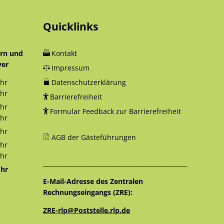
Quicklinks
orn und
Kontakt
yer
Impressum
hr
Datenschutzerklärung
12:30 Uhr
hr
Barrierefreiheit
18:00 Uhr
hr
Formular Feedback zur Barrierefreiheit
12:30 Uhr
hr
16:00 Uhr
hr
AGB der Gästeführungen
12:30 Uhr
hr
12:30 Uhr
hr
________________________________________________
16:00 Uhr
hr
12:30 Uhr
E-Mail-Adresse des Zentralen
Rechnungseingangs (ZRE):
ZRE-rlp@Poststelle.rlp.de