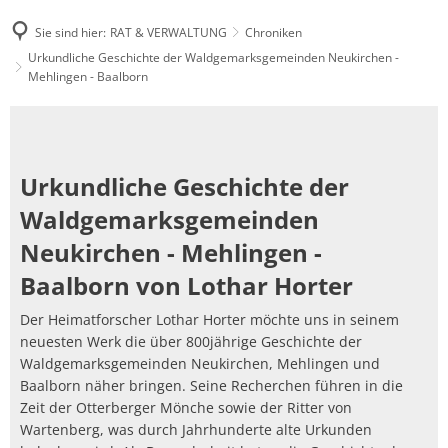
Sie sind hier:
RAT & VERWALTUNG
Chroniken
Urkundliche Geschichte der Waldgemarksgemeinden Neukirchen -
Mehlingen - Baalborn
Urkundliche
Geschichte
Urkundliche Geschichte der
der
Waldgemarksgemeinden
Waldgemarksgemeinden
Neukirchen - Mehlingen -
Neukirchen
Baalborn von Lothar Horter
-
Mehlingen
Der Heimatforscher Lothar Horter möchte uns in seinem
neuesten Werk die über 800jährige Geschichte der
-
Waldgemarksgemeinden Neukirchen, Mehlingen und
Baalborn
Baalborn näher bringen. Seine Recherchen führen in die
Zeit der Otterberger Mönche sowie der Ritter von
Wartenberg, was durch Jahrhunderte alte Urkunden