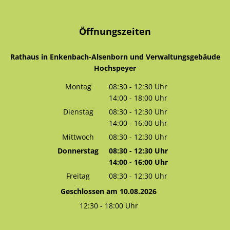
Öffnungszeiten
Rathaus in Enkenbach-Alsenborn und Verwaltungsgebäude
Hochspeyer
Montag
08:30
-
12:30
Uhr
14:00
-
18:00
Von 08:30 bis 12:30 Uhr
Uhr
Von 14:00 bis 18:00 Uhr
Dienstag
08:30
-
12:30
Uhr
14:00
-
16:00
Von 08:30 bis 12:30 Uhr
Uhr
Von 14:00 bis 16:00 Uhr
Mittwoch
08:30
-
12:30
Uhr
Von 08:30 bis 12:30 Uhr
Donnerstag
08:30
-
12:30
Uhr
14:00
-
16:00
Von 08:30 bis 12:30 Uhr
Uhr
Von 14:00 bis 16:00 Uhr
Freitag
08:30
-
12:30
Uhr
Von 08:30 bis 12:30 Uhr
Geschlossen am 10.08.2026
12:30
-
18:00
Uhr
Von 12:30 bis 18:00 Uhr