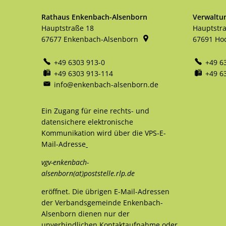
Rathaus Enkenbach-Alsenborn
Verwaltu
Hauptstraße 18
Hauptstr
67677
Enkenbach-Alsenborn
67691
Ho
+49 6303 913-0
+49 6
+49 6303 913-114
+49 6
info@enkenbach-alsenborn.de
Ein Zugang für eine rechts- und
datensichere elektronische
Kommunikation wird über die VPS-E-
Mail-Adresse
vgv-enkenbach-
alsenborn(at)poststelle.rlp.de
eröffnet. Die übrigen E-Mail-Adressen
der Verbandsgemeinde Enkenbach-
Alsenborn dienen nur der
unverbindlichen Kontaktaufnahme oder