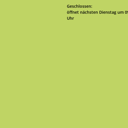
Klicken, um weitere Öffnungs- 
Geschlossen:
öffnet nächsten Dienstag um 0
Uhr