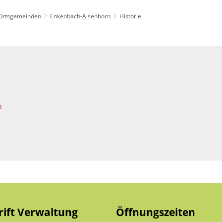
Ortsgemeinden
Enkenbach-Alsenborn
Historie
enfreundlich: SOZIALES & LOKALES
Standortattraktiv
hnung
n
rift Verwaltung
Öffnungszeiten