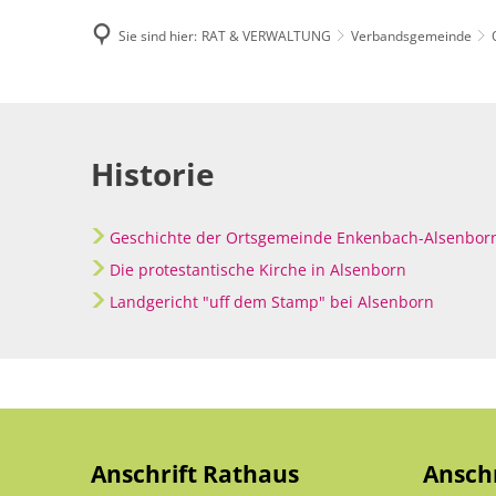
Sie sind hier:
RAT & VERWALTUNG
Verbandsgemeinde
Famili
Historie
E-Rec
Historie
Geschichte der Ortsgemeinde Enkenbach-Alsenbor
Die protestantische Kirche in Alsenborn
Landgericht "uff dem Stamp" bei Alsenborn
Anschrift Rathaus
Ansch