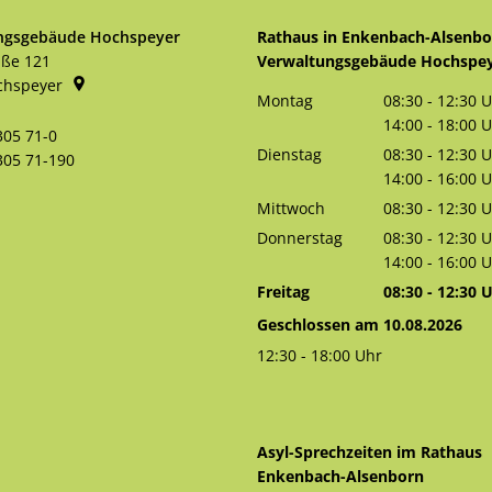
ngsgebäude Hochspeyer
Rathaus in Enkenbach-Alsenb
aße 121
Verwaltungsgebäude Hochspe
chspeyer
Montag
08:30
-
12:30
U
Von 08:30 bis 
14:00
-
18:00
U
305 71-0
Von 14:00 bis 
Dienstag
08:30
-
12:30
U
305 71-190
Von 08:30 bis 
14:00
-
16:00
U
Von 14:00 bis 
Mittwoch
08:30
-
12:30
U
Von 08:30 bis 
Donnerstag
08:30
-
12:30
U
Von 08:30 bis 
14:00
-
16:00
U
Von 14:00 bis 
Freitag
08:30
-
12:30
U
Von 08:30 bis 
Geschlossen am 10.08.2026
12:30
-
18:00
Uhr
Von 12:30 bis 18:00 Uhr
Asyl-Sprechzeiten im Rathaus
Enkenbach-Alsenborn