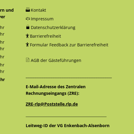
orn und
Kontakt
yer
Impressum
hr
Datenschutzerklärung
12:30 Uhr
hr
Barrierefreiheit
18:00 Uhr
hr
Formular Feedback zur Barrierefreiheit
12:30 Uhr
hr
16:00 Uhr
hr
AGB der Gästeführungen
12:30 Uhr
hr
12:30 Uhr
hr
________________________________________________
16:00 Uhr
hr
12:30 Uhr
E-Mail-Adresse des Zentralen
Rechnungseingangs (ZRE):
ZRE-rlp@Poststelle.rlp.de
_____________________________________________
Leitweg-ID der VG Enkenbach-Alsenborn