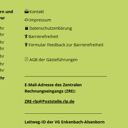
orn und
Kontakt
yer
Impressum
hr
Datenschutzerklärung
12:30 Uhr
hr
Barrierefreiheit
18:00 Uhr
hr
Formular Feedback zur Barrierefreiheit
12:30 Uhr
hr
16:00 Uhr
hr
AGB der Gästeführungen
12:30 Uhr
hr
12:30 Uhr
hr
________________________________________________
16:00 Uhr
hr
12:30 Uhr
E-Mail-Adresse des Zentralen
Rechnungseingangs (ZRE):
ZRE-rlp@Poststelle.rlp.de
_____________________________________________
Leitweg-ID der VG Enkenbach-Alsenborn