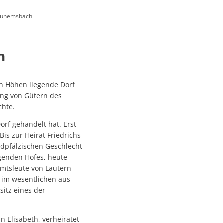
Neuhemsbach
Ökologisch
Seite einstellen
h
n Höhen liegende Dorf
ung von Gütern des
chte.
rf gehandelt hat. Erst
is zur Heirat Friedrichs
rdpfälzischen Geschlecht
egenden Hofes, heute
Amtsleute von Lautern
 im wesentlichen aus
sitz eines der
 Elisabeth, verheiratet