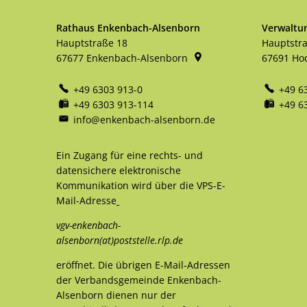
Rathaus Enkenbach-Alsenborn
Verwaltu
Hauptstraße 18
Hauptstr
67677
Enkenbach-Alsenborn
67691
Ho
+49 6303 913-0
+49 6
+49 6303 913-114
+49 6
info@enkenbach-alsenborn.de
Ein Zugang für eine rechts- und
datensichere elektronische
Kommunikation wird über die VPS-E-
Mail-Adresse
vgv-enkenbach-
alsenborn(at)poststelle.rlp.de
eröffnet. Die übrigen E-Mail-Adressen
der Verbandsgemeinde Enkenbach-
Alsenborn dienen nur der