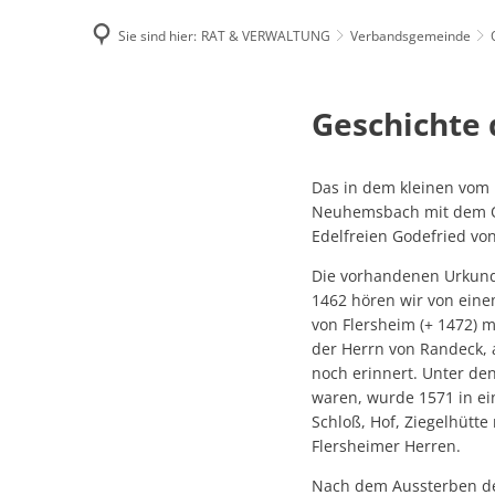
Sie sind hier:
RAT & VERWALTUNG
Verbandsgemeinde
Famili
Geschichte
Geschichte
E-Rec
der
Das in dem kleinen vom 
Ortsgemeinde
Neuhemsbach mit dem Ort
Edelfreien Godefried von
Neuhemsbach
Die vorhandenen Urkunde
1462 hören wir von eine
von Flersheim (+ 1472) 
der Herrn von Randeck, 
noch erinnert. Unter den
waren, wurde 1571 in ei
Schloß, Hof, Ziegelhütte
Flersheimer Herren.
Nach dem Aussterben des