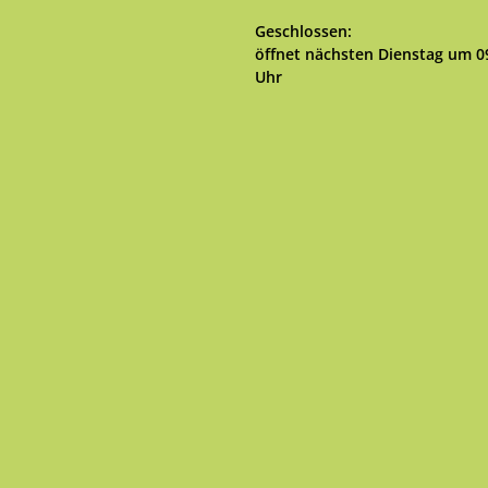
Klicken, um weitere Öffnungs- 
Geschlossen:
öffnet nächsten Dienstag um 0
Uhr