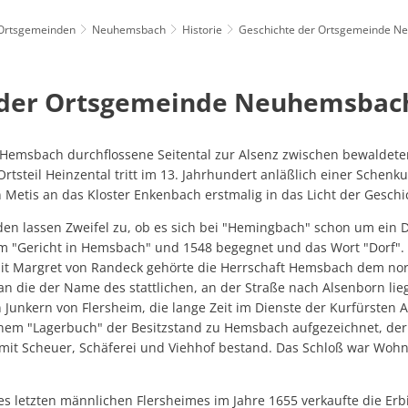
Ortsgemeinden
Neuhemsbach
Historie
Geschichte der Ortsgemeinde 
enfreundlich: SOZIALES & LOKALES
Standortattraktiv
 der Ortsgemeinde Neuhemsbac
hnung
Hemsbach durchflossene Seitental zur Alsenz zwischen bewaldete
steil Heinzental tritt im 13. Jahrhundert anläßlich einer Schenk
 Metis an das Kloster Enkenbach erstmalig in das Licht der Geschi
n lassen Zweifel zu, ob es sich bei "Hemingbach" schon um ein Do
m "Gericht in Hemsbach" und 1548 begegnet und das Wort "Dorf". B
mit Margret von Randeck gehörte die Herrschaft Hemsbach dem no
an die der Name des stattlichen, an der Straße nach Alsenborn li
 Junkern von Flersheim, die lange Zeit im Dienste der Kurfürsten 
nem "Lagerbuch" der Besitzstand zu Hemsbach aufgezeichnet, der
 mit Scheuer, Schäferei und Viehhof bestand. Das Schloß war Wohn
 letzten männlichen Flersheimes im Jahre 1655 verkaufte die Erbin