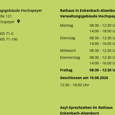
ngsgebäude Hochspeyer
Rathaus in Enkenbach-Alsenb
aße 121
Verwaltungsgebäude Hochspe
chspeyer
Montag
08:30
-
12:30
U
Von 08:30 bis 
14:00
-
18:00
U
305 71-0
Von 14:00 bis 
Dienstag
08:30
-
12:30
U
305 71-190
Von 08:30 bis 
14:00
-
16:00
U
Von 14:00 bis 
Mittwoch
08:30
-
12:30
U
Von 08:30 bis 
Donnerstag
08:30
-
12:30
U
Von 08:30 bis 
14:00
-
16:00
U
Von 14:00 bis 
Freitag
08:30
-
12:30
U
Von 08:30 bis 
Geschlossen am 10.08.2026
12:30
-
18:00
Uhr
Von 12:30 bis 18:00 Uhr
Asyl-Sprechzeiten im Rathaus
Enkenbach-Alsenborn