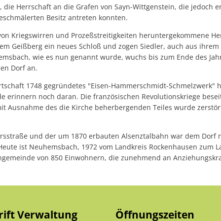
 die Herrschaft an die Grafen von Sayn-Wittgenstein, die jedoch e
schmälerten Besitz antreten konnten.
von Kriegswirren und Prozeßstreitigkeiten heruntergekommene Her
 dem Geißberg ein neues Schloß und zogen Siedler, auch aus ihr
emsbach, wie es nun genannt wurde, wuchs bis zum Ende des Jah
en Dorf an.
irtschaft 1748 gegründetes "Eisen-Hammerschmidt-Schmelzwerk" h
e erinnern noch daran. Die französischen Revolutionskriege beseit
mit Ausnahme des die Kirche beherbergenden Teiles wurde zerstört
hrsstraße und der um 1870 erbauten Alsenztalbahn war dem Dorf 
eute ist Neuhemsbach, 1972 vom Landkreis Rockenhausen zum La
ngemeinde von 850 Einwohnern, die zunehmend an Anziehungskra
rift Verwaltung
Öffnungszeiten